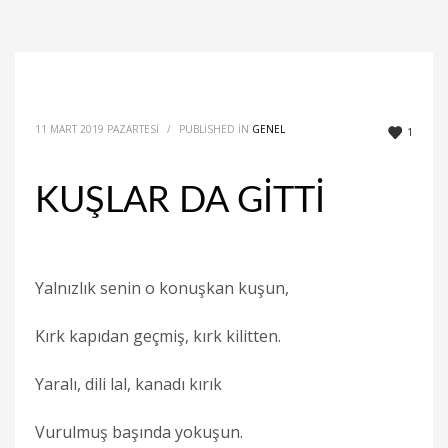
11 MART 2019 PAZARTESI
/
PUBLISHED IN
GENEL
1
KUŞLAR DA GİTTİ
Yalnızlık senin o konuşkan kuşun,
Kırk kapıdan geçmiş, kırk kilitten.
Yaralı, dili lal, kanadı kırık
Vurulmuş başında yokuşun.