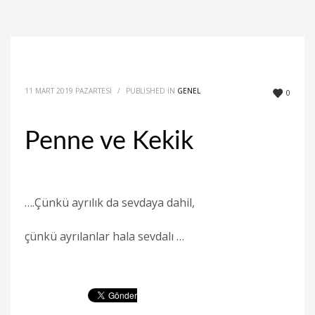
11 MART 2019 PAZARTESI
/
PUBLISHED IN
GENEL
0
Penne ve Kekik
….Çünkü ayrılık da sevdaya dahil,
çünkü ayrılanlar hala sevdalı …