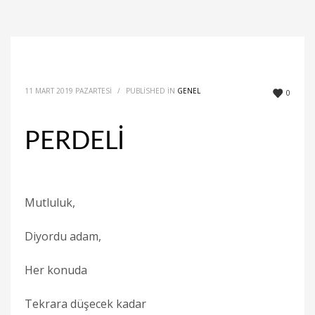
11 MART 2019 PAZARTESI
/
PUBLISHED IN
GENEL
0
PERDELİ
Mutluluk,
Diyordu adam,
Her konuda
Tekrara düşecek kadar