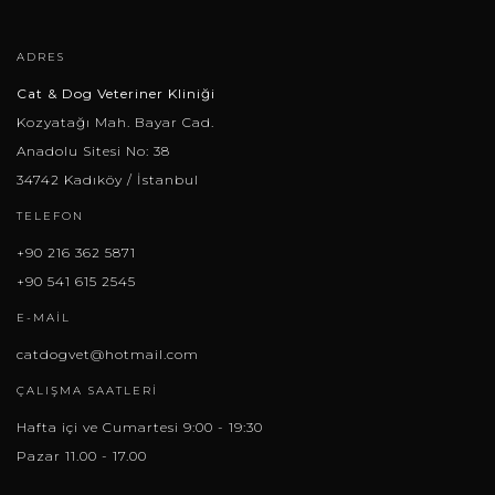
ADRES
Cat & Dog Veteriner Kliniği
Kozyatağı Mah. Bayar Cad.
Anadolu Sitesi No: 38
34742 Kadıköy / İstanbul
TELEFON
+90 216 362 5871
+90 541 615 2545
E-MAIL
catdogvet@hotmail.com
ÇALIŞMA SAATLERI
Hafta içi ve Cumartesi 9:00 - 19:30
Pazar 11.00 - 17.00